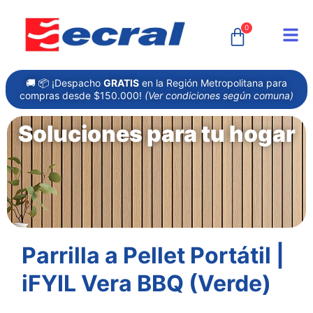
0
🚚 📦 ¡Despacho
GRATIS
en la Región Metropolitana para
compras desde $150.000!
(Ver condiciones según comuna)
Soluciones para tu hogar
Parrilla a Pellet Portátil |
iFYIL Vera BBQ (Verde)