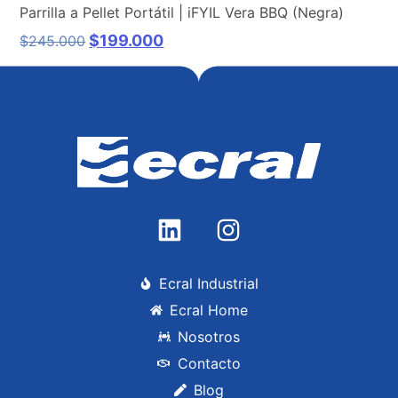
Parrilla a Pellet Portátil | iFYIL Vera BBQ (Negra)
$
199.000
$
245.000
Añadir al carrito
Ecral Industrial
Ecral Home
Nosotros
Contacto
Blog