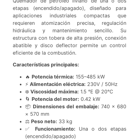
Quemador de petróleo liviano de una o dos
etapas (encendido/apagado), diseñado para
aplicaciones industriales compactas que
requieren atomización precisa, regulación
hidráulica y mantenimiento sencillo. Su
estructura con tobera de alta presión, conexión
abatible y disco deflector permite un control
eficiente de la combustión.
Características principales:
🔥
Potencia térmica:
155–485 kW
⚡
Alimentación eléctrica:
230V / 50Hz
❄️
Viscosidad máxima:
1.5 °E @ 20°C
🌀
Potencia del motor:
0.42 kW
📦
Dimensiones del embalaje:
740 × 680
× 570 mm
⚖️
Peso neto:
33 kg
✅
Funcionamiento:
Una o dos etapas
(encendido/apagado)